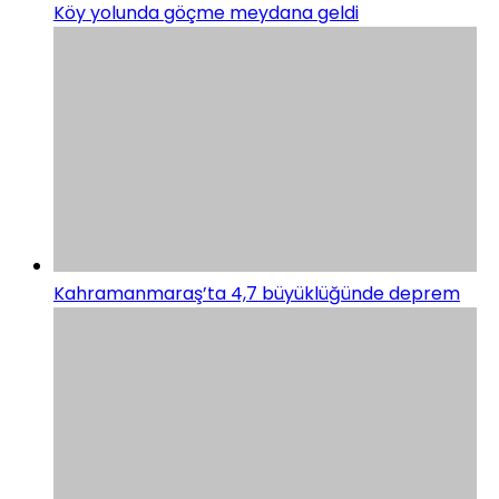
Köy yolunda göçme meydana geldi
Kahramanmaraş’ta 4,7 büyüklüğünde deprem