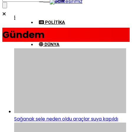
EKONOMI
POLITIKA
Gündem
DÜNYA
SPOR
MAGAZIN
SAĞLIK
Sağanak sele neden oldu araçlar suya kapıldı