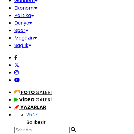
Gündem
Ekonomi
Politika
Dünya
Spor
Magazin
Sağlık
FOTO
GALERİ
VİDEO
GALERİ
YAZARLAR
25.2
°
Balıkesir