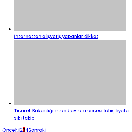
İnternetten alışveriş yapanlar dikkat
Ticaret Bakanlığı’ndan bayram öncesi fahiş fiyata
sıkı takip
Önceki
1
2
3
4
Sonraki