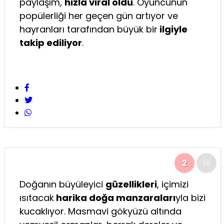
paylaşım,
hızla viral oldu
. Oyuncunun
popülerliği her geçen gün artıyor ve
hayranları tarafından büyük bir
ilgiyle
takip ediliyor
.
2
16
Doğanın büyüleyici
güzellikleri
, içimizi
ısıtacak
harika doğa manzaraları
yla bizi
kucaklıyor. Masmavi gökyüzü altında