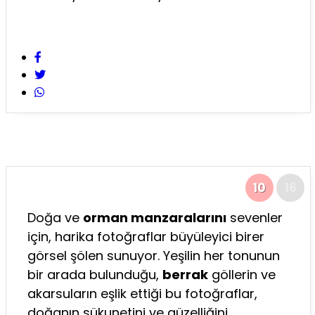
10
16
Doğa ve
orman manzaralarını
sevenler
için, harika fotoğraflar büyüleyici birer
görsel şölen sunuyor. Yeşilin her tonunun
bir arada bulunduğu,
berrak
göllerin ve
akarsuların eşlik ettiği bu fotoğraflar,
doğanın sükunetini ve güzelliğini