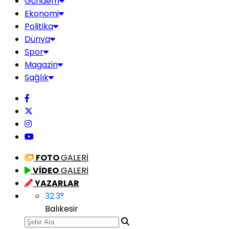
Gündem
Ekonomi
Politika
Dünya
Spor
Magazin
Sağlık
FOTO
GALERİ
VİDEO
GALERİ
YAZARLAR
32.3
°
Balıkesir