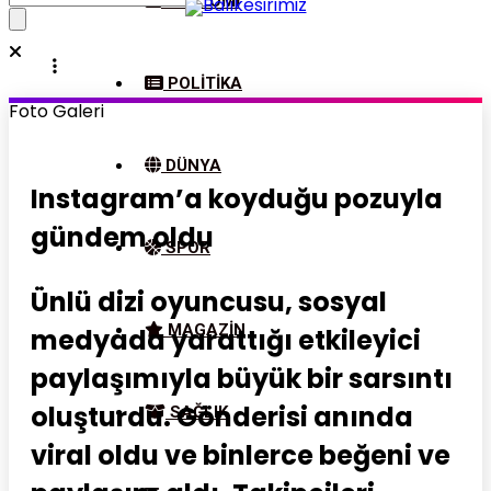
EKONOMI
POLITIKA
Foto Galeri
DÜNYA
Instagram’a koyduğu pozuyla
gündem oldu
SPOR
Ünlü dizi oyuncusu, sosyal
MAGAZIN
medyada yarattığı etkileyici
paylaşımıyla büyük bir sarsıntı
oluşturdu. Gönderisi anında
SAĞLIK
viral oldu ve binlerce beğeni ve