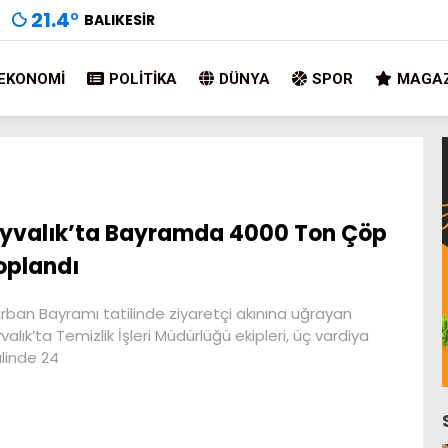
21.4
°
BALIKESIR
EKONOMI
POLITIKA
DÜNYA
SPOR
MAGAZ
yvalık’ta Bayramda 4000 Ton Çöp
oplandı
rban Bayramı tatilinde ziyaretçi akınına uğrayan
valık’ta Temizlik İşleri Müdürlüğü ekipleri, üç vardiya
linde 24