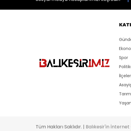
KAT
Gün
Ekon
Spor
Politi
İlçeler
Asayi
Tarım
Yaşa
Tüm Hakları Saklıdır. |
Balıkesir'in İnterne