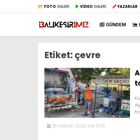
FOTO
GALERİ
VİDEO
GALERİ
YAZARLAR
GÜNDEM
Etiket:
çevre
A
t
Ku
Ay
ha
25 Haziran 2024 Salı 19:21