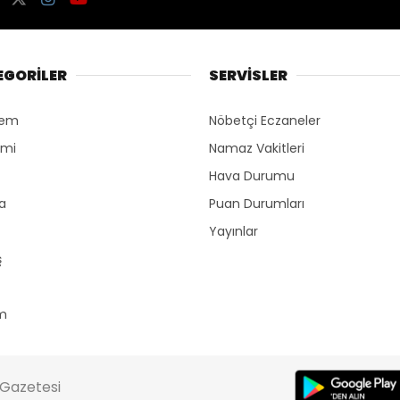
EGORİLER
SERVİSLER
dem
Nöbetçi Eczaneler
omi
Namaz Vakitleri
Hava Durumu
ka
Puan Durumları
Yayınlar
ş
m
t Gazetesi