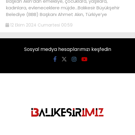
Başkan Akın’dan emekliye, çocuklara, yaşlılara,
kadınlara, evleneceklere müjde…Balıkesir Büyükşehir
Belediye (BBB) Başkanı Ahmet Akın, Türkiye’ye
12 Ekim 2024 Cumartesi 00:59
Sosyal medya hesaplarımızı keşfedin