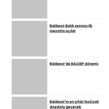
Balıkesir Balık sezonu ilk
mezatla açıldı
Balıkesir’de BALDEP dönemi
Balıkesir’in en şifalı festivali
dopdolu geçecek