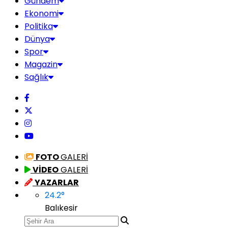
Gündem
Ekonomi
Politika
Dünya
Spor
Magazin
Sağlık
FOTO
GALERİ
VİDEO
GALERİ
YAZARLAR
24.2
°
Balıkesir