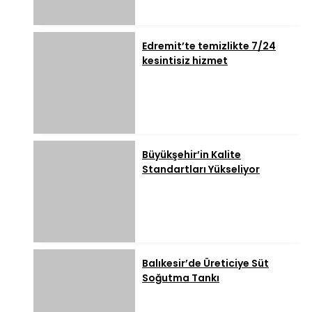
Edremit’te temizlikte 7/24
kesintisiz hizmet
Büyükşehir’in Kalite
Standartları Yükseliyor
Balıkesir’de Üreticiye Süt
Soğutma Tankı