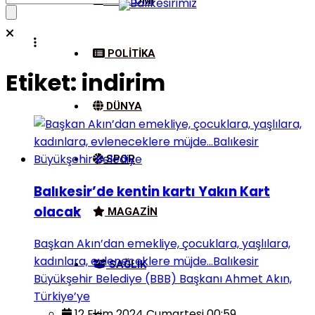
EKONOMI
POLITIKA
Etiket:
indirim
DÜNYA
SPOR
Balıkesir’de kentin kartı Yakın Kart
olacak
MAGAZIN
Başkan Akın’dan emekliye, çocuklara, yaşlılara,
kadınlara, evleneceklere müjde…Balıkesir
SAĞLIK
Büyükşehir Belediye (BBB) Başkanı Ahmet Akın,
Türkiye’ye
12 Ekim 2024 Cumartesi 00:59