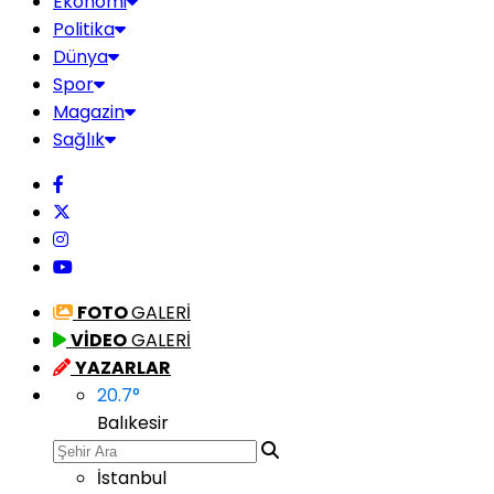
Ekonomi
Politika
Dünya
Spor
Magazin
Sağlık
FOTO
GALERİ
VİDEO
GALERİ
YAZARLAR
20.7
°
Balıkesir
İstanbul