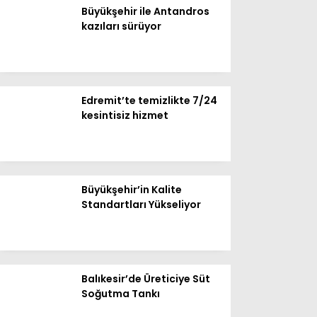
Büyükşehir ile Antandros
kazıları sürüyor
Gündem
Ekonomi
Spor
Edremit’te temizlikte 7/24
kesintisiz hizmet
Politika
Teknoloji
Sağlık
Büyükşehir’in Kalite
Standartları Yükseliyor
Dünya
Magazin
Balıkesir’de Üreticiye Süt
Soğutma Tankı