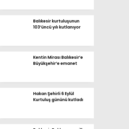
Balıkesir kurtuluşunun
103’üncü yılı kutlanıyor
Kentin Mirası Balıkesir’e
Büyükşehir’e emanet
WhatsApp
İhbar Hattı
Hakan Şehirli 6 Eylül
Kurtuluş gününü kutladı
Facebook