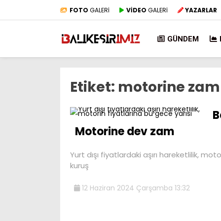
FOTO
GALERİ
VİDEO
GALERİ
YAZARLAR
GÜNDEM
Etiket:
motorine zam 
B
Motorine dev zam
Yurt dışı fiyatlardaki aşırı hareketlilik, mo
kuruş
12 Haziran 2024 Çarşamba 13:32