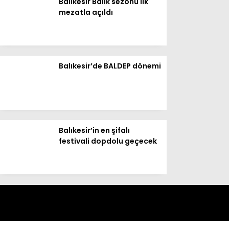
Balıkesir Balık sezonu ilk
Instagram
mezatla açıldı
Youtube
Balıkesir’de BALDEP dönemi
Balıkesir’in en şifalı
festivali dopdolu geçecek