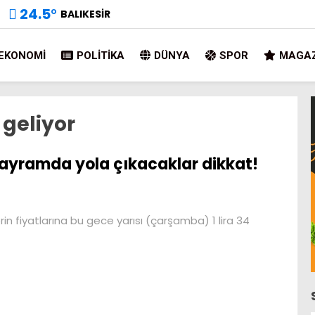
24.5
°
BALIKESIR
EKONOMI
POLITIKA
DÜNYA
SPOR
MAGAZ
geliyor
ayramda yola çıkacaklar dikkat!
torin fiyatlarına bu gece yarısı (çarşamba) 1 lira 34