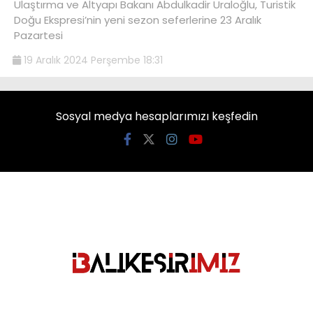
Ulaştırma ve Altyapı Bakanı Abdulkadir Uraloğlu, Turistik
Doğu Ekspresi’nin yeni sezon seferlerine 23 Aralık
Pazartesi
19 Aralık 2024 Perşembe 18:31
Sosyal medya hesaplarımızı keşfedin