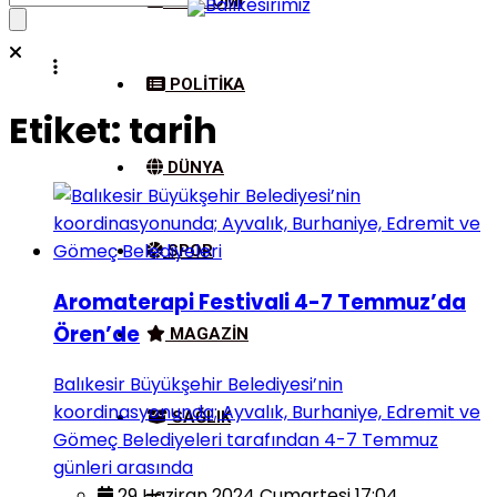
EKONOMI
POLITIKA
Etiket:
tarih
DÜNYA
SPOR
Aromaterapi Festivali 4-7 Temmuz’da
Ören’de
MAGAZIN
Balıkesir Büyükşehir Belediyesi’nin
koordinasyonunda; Ayvalık, Burhaniye, Edremit ve
SAĞLIK
Gömeç Belediyeleri tarafından 4-7 Temmuz
günleri arasında
29 Haziran 2024 Cumartesi 17:04