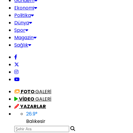
Gündem
Ekonomi
Politika
Dünya
Spor
Magazin
Sağlık
FOTO
GALERİ
VİDEO
GALERİ
YAZARLAR
26.9
°
Balıkesir