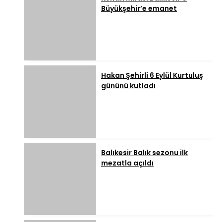
Büyükşehir’e emanet
Hakan Şehirli 6 Eylül Kurtuluş
gününü kutladı
Balıkesir Balık sezonu ilk
mezatla açıldı