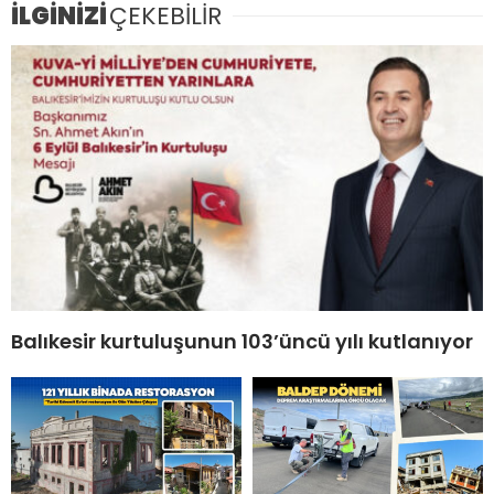
İLGİNİZİ
ÇEKEBİLİR
Balıkesir kurtuluşunun 103’üncü yılı kutlanıyor