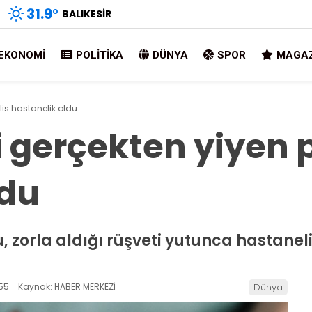
31.9
°
BALIKESIR
EKONOMI
POLITIKA
DÜNYA
SPOR
MAGAZ
lis hastanelik oldu
i gerçekten yiyen p
ldu
 zorla aldığı rüşveti yutunca hastaneli
55
Kaynak: HABER MERKEZİ
Dünya