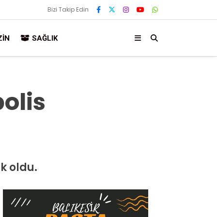
Bizi Takip Edin
IN
SAĞLIK
olis
k oldu.