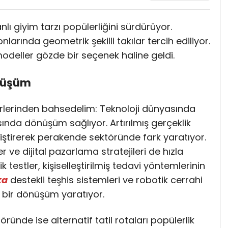
lı giyim tarzı popülerliğini sürdürüyor.
larında geometrik şekilli takılar tercih ediliyor.
odeller gözde bir seçenek haline geldi.
önüşüm
rlerinden bahsedelim: Teknoloji dünyasında
nda dönüşüm sağlıyor. Artırılmış gerçeklik
iştirerek perakende sektöründe fark yaratıyor.
 ve dijital pazarlama stratejileri de hızla
k testler, kişiselleştirilmiş tedavi yöntemlerinin
ka
destekli teşhis sistemleri ve robotik cerrahi
k bir dönüşüm yaratıyor.
ünde ise alternatif tatil rotaları popülerlik