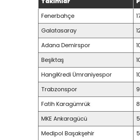
Takımlar
P
Fenerbahçe
1
Galatasaray
1
Adana Demirspor
1
Beşiktaş
1
HangiKredi Ümraniyespor
1
Trabzonspor
9
Fatih Karagümrük
8
MKE Ankaragücü
5
Medipol Başakşehir
5