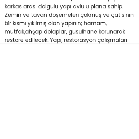
karkas arası dolgulu yapı avlulu plana sahip.
Zemin ve tavan döşemeleri çökmüş ve çatısının
bir kısmı yıkılmış olan yapının; hamam,
mutfak,ahşap dolaplar, gusulhane korunarak
restore edilecek. Yapı, restorasyon çalışmaları
tamamlandıktan sonra ilçenin turizmine
kazandırılacak.
121 YILLIK BİNADA RESTORASYON BAŞLIYOR
Edremit ilçesinin Hamidiye Mahallesi’nde 1904
yılında inşa edilen ve 1926 yılına kadar konut,
sonrasında ise Edremit Sağlık İdaresi Baştabipliği
ve Verem Savaş Dispanseri olarak kullanılan
yapıda restorasyon çalışmaları başladı. Bodrum