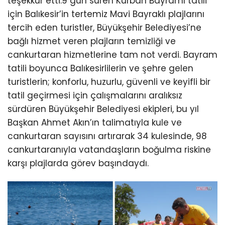
teşekkür etti.9 gün süren Kurban Bayramı tatili
için Balıkesir’in tertemiz Mavi Bayraklı plajlarını
tercih eden turistler, Büyükşehir Belediyesi’ne
bağlı hizmet veren plajların temizliği ve
cankurtaran hizmetlerine tam not verdi. Bayram
tatili boyunca Balıkesirlilerin ve şehre gelen
turistlerin; konforlu, huzurlu, güvenli ve keyifli bir
tatil geçirmesi için çalışmalarını aralıksız
sürdüren Büyükşehir Belediyesi ekipleri, bu yıl
Başkan Ahmet Akın’ın talimatıyla kule ve
cankurtaran sayısını artırarak 34 kulesinde, 98
cankurtaranıyla vatandaşların boğulma riskine
karşı plajlarda görev başındaydı.