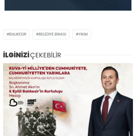
BALIKESIR
BELEDIYE BINASI
YIKIM
İLGİNİZİ
ÇEKEBİLİR