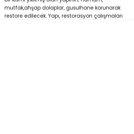
mutfak,ahşap dolaplar, gusulhane korunarak
restore edilecek. Yapı, restorasyon çalışmaları
tamamlandıktan sonra ilçenin turizmine
kazandırılacak.
121 YILLIK BİNADA RESTORASYON BAŞLIYOR
Edremit ilçesinin Hamidiye Mahallesi’nde 1904
yılında inşa edilen ve 1926 yılına kadar konut,
sonrasında ise Edremit Sağlık İdaresi Baştabipliği
ve Verem Savaş Dispanseri olarak kullanılan
yapıda restorasyon çalışmaları başladı. Bodrum
ve zemin kat olmak üzere 2 katlı kargir yapı, 4
bin 779 metrekare yüzölçümüne sahip bir arazi
üzerinde bulunurken 160 metrekarelik bir oturum