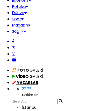
Ekonomi
Politika
Dünya
Spor
Magazin
Sağlık
FOTO
GALERİ
VİDEO
GALERİ
YAZARLAR
22.2
°
Balıkesir
İstanbul