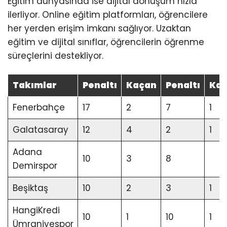
Eğitim dünyasında ise dijital dönüşüm hızla
ilerliyor. Online eğitim platformları, öğrencilere
her yerden erişim imkanı sağlıyor. Uzaktan
eğitim ve dijital sınıflar, öğrencilerin öğrenme
süreçlerini destekliyor.
Takımlar
Penaltı
Kaçan
Penaltı
Ka
Fenerbahçe
17
2
7
1
Galatasaray
12
4
2
1
Adana
10
3
8
Demirspor
Beşiktaş
10
2
3
1
HangiKredi
10
1
10
1
Ümraniyespor