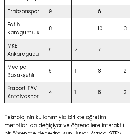
Trabzonspor
9
6
Fatih
8
10
3
Karagümrük
MKE
5
2
7
Ankaragücü
Medipol
5
1
8
2
Başakşehir
Fraport TAV
4
1
6
2
Antalyaspor
Teknolojinin kullanımıyla birlikte öğretim
metotları da değişiyor ve öğrencilere interaktif
bir öğrenme deneyimi sunuluyor. Ayrıca, STEM