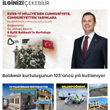
İLGİNİZİ
ÇEKEBİLİR
Balıkesir kurtuluşunun 103’üncü yılı kutlanıyor