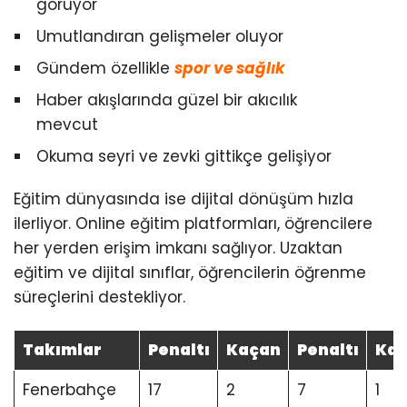
görüyor
Umutlandıran gelişmeler oluyor
Gündem özellikle
spor ve sağlık
Haber akışlarında güzel bir akıcılık
mevcut
Okuma seyri ve zevki gittikçe gelişiyor
Eğitim dünyasında ise dijital dönüşüm hızla
ilerliyor. Online eğitim platformları, öğrencilere
her yerden erişim imkanı sağlıyor. Uzaktan
eğitim ve dijital sınıflar, öğrencilerin öğrenme
süreçlerini destekliyor.
Takımlar
Penaltı
Kaçan
Penaltı
Ka
Fenerbahçe
17
2
7
1