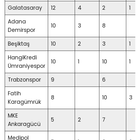
Galatasaray
12
4
2
1
Adana
10
3
8
Demirspor
Beşiktaş
10
2
3
1
HangiKredi
10
1
10
1
Ümraniyespor
Trabzonspor
9
6
Fatih
8
10
3
Karagümrük
MKE
5
2
7
Ankaragücü
Medipol