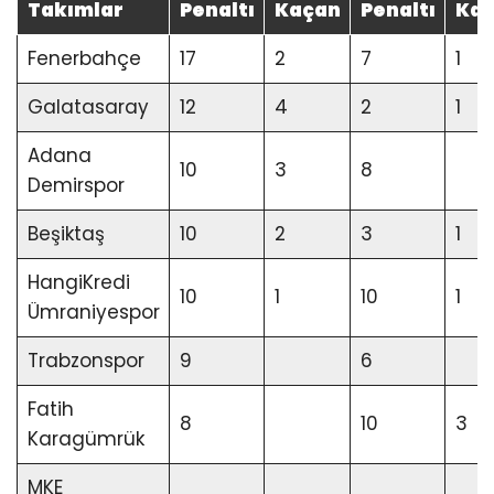
Takımlar
Penaltı
Kaçan
Penaltı
Ka
Fenerbahçe
17
2
7
1
Galatasaray
12
4
2
1
Adana
10
3
8
Demirspor
Beşiktaş
10
2
3
1
HangiKredi
10
1
10
1
Ümraniyespor
Trabzonspor
9
6
Fatih
8
10
3
Karagümrük
MKE