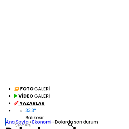
FOTO
GALERİ
VİDEO
GALERİ
YAZARLAR
33.3
°
Balıkesir
Ana Sayfa
›
Ekonomi
›
Dolarda son durum