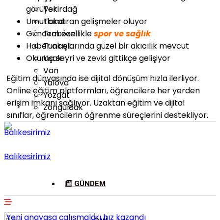
görüyor
Tekirdağ
Umutlandıran gelişmeler oluyor
Tokat
Gündem özellikle
spor ve sağlık
Trabzon
Haber akışlarında güzel bir akıcılık mevcut
Tunceli
Okuma seyri ve zevki gittikçe gelişiyor
Uşak
Van
Eğitim dünyasında ise dijital dönüşüm hızla ilerliyor.
Yalova
Online eğitim platformları, öğrencilere her yerden
Yozgat
erişim imkanı sağlıyor. Uzaktan eğitim ve dijital
Zonguldak
sınıflar, öğrencilerin öğrenme süreçlerini destekliyor.
Takımlar
P
Balıkesirimiz
Fenerbahçe
1
Galatasaray
1
GÜNDEM
Adana
1
Demirspor
Yeni anayasa çalışmaları hız kazandı