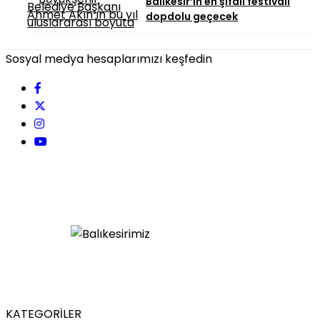
Balıkesir’in en şifalı festivali
dopdolu geçecek
Sosyal medya hesaplarımızı keşfedin
KATEGORİLER