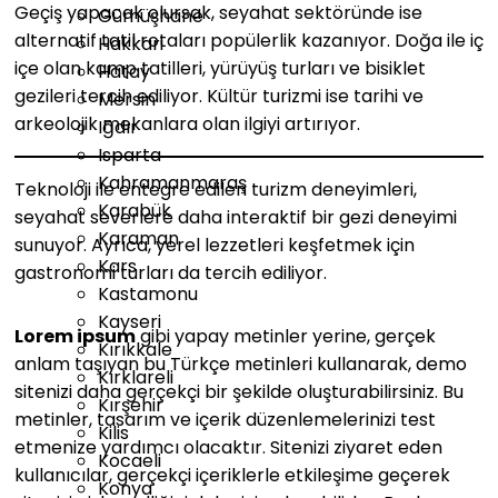
Geçiş yapacak olursak, seyahat sektöründe ise
Gümüşhane
alternatif tatil rotaları popülerlik kazanıyor. Doğa ile iç
Hakkari
içe olan kamp tatilleri, yürüyüş turları ve bisiklet
Hatay
gezileri tercih ediliyor. Kültür turizmi ise tarihi ve
Mersin
arkeolojik mekanlara olan ilgiyi artırıyor.
Iğdır
Isparta
Kahramanmaraş
Teknoloji ile entegre edilen turizm deneyimleri,
Karabük
seyahat severlere daha interaktif bir gezi deneyimi
Karaman
sunuyor. Ayrıca, yerel lezzetleri keşfetmek için
Kars
gastronomi turları da tercih ediliyor.
Kastamonu
Kayseri
Lorem ipsum
gibi yapay metinler yerine, gerçek
Kırıkkale
anlam taşıyan bu Türkçe metinleri kullanarak, demo
Kırklareli
sitenizi daha gerçekçi bir şekilde oluşturabilirsiniz. Bu
Kırşehir
metinler, tasarım ve içerik düzenlemelerinizi test
Kilis
etmenize yardımcı olacaktır. Sitenizi ziyaret eden
Kocaeli
kullanıcılar, gerçekçi içeriklerle etkileşime geçerek
Konya