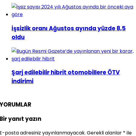
İşsizlik oranı Ağustos ayında yüzde 8,5
oldu
Şarj edilebilir hibrit otomobillere ÖTV
indirimi
YORUMLAR
Bir yanıt yazın
E-posta adresiniz yayınlanmayacak.
Gerekli alanlar
*
ile