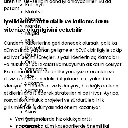
sitenizin işlevselliğini daha iyi anlayabilirler. Bu da
Kütahya
potans
Malatya
Manisa
iyeliklerinizi artırabilir ve kullanıcıların
Mardin
sitenize olan ilgisini çekebilir.
Muğla
Muş
Gündem haberlerine geri dönecek olursak, politika
Nevşehir
dünyasında yaşanan gelişmeler büyük bir ilgiyle takip
Niğde
ediliyor. Seçim süreçleri, siyasi liderlerin açıklamaları
Ordu
ve hükümet politikaları kamuoyunun dikkatini çekiyor.
Osmaniye
Ekonomi alanında ise enflasyon, işsizlik oranları ve
Rize
döviz kurları üzerindeki dalgalanmalar yakından
Sakarya
izleniyor. Yatırımcılar ve iş dünyası, bu değişkenlerin
Samsun
etkilerini analiz ederek stratejilerini belirliyor. Ayrıca,
Siirt
sosyal sorumluluk projeleri ve sürdürülebilirlik
Sinop
girişimleri de iş dünyasında önem kazanıyor.
Sivas
Yeni gelişmelerde hız oldukça arttı
Şanlıurfa
Yapay zeka
tüm kategorilerde önemli ilgi
Şırnak