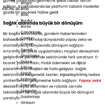
gümüş tonlarında geometrik şekilli takılar tercih
Bingöl
ediliyor. Ayakkabılarda ise platform tabanlı modeller
ABONE OL
Bitlis
gözde bir seçenek haline geldi.
Bolu
Burdur
Sağlık alanında büyük bir dönüşüm
Bursa
Çanakkale
Bir başka konu olarak, gündem haberlerinden
Çankırı
bahsedelim: Teknoloji dünyasında yapay zeka ve
Çorum
otomasyon, iş dünyasında dönüşüm sağlıyor.
Denizli
Artırılmış gerçeklik uygulamaları, müşteri deneyimini
Diyarbakır
geliştirerek perakende sektöründe fark yaratıyor. E-
Düzce
ticaret platformları, mobil ödemeler ve dijital
Edirne
pazarlama stratejileri de hızla gelişiyor. Sağlık
Elazığ
sektöründe ise genetik testler, kişiselleştirilmiş tedavi
Erzincan
yöntemlerinin gelişmesine katkı sağlıyor.
Yapay zeka
Erzurum
destekli teşhis sistemleri ve robotik cerrahi
Eskişehir
teknolojileri de sağlık alanında büyük bir dönüşüm
Gaziantep
yaratıyor.
Giresun