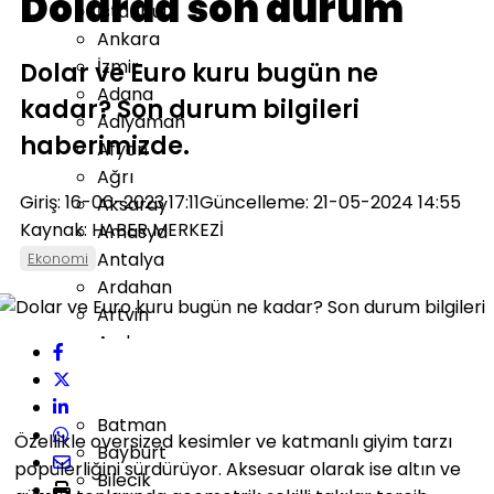
Dolarda son durum
İstanbul
Ankara
İzmir
Dolar ve Euro kuru bugün ne
Adana
kadar? Son durum bilgileri
Adıyaman
haberimizde.
Afyon
Ağrı
Giriş: 16-06-2023 17:11
Güncelleme: 21-05-2024 14:55
Aksaray
Kaynak: HABER MERKEZİ
Amasya
Antalya
Ekonomi
Ardahan
Artvin
Aydın
Balıkesir
Bartın
Batman
Özellikle oversized kesimler ve katmanlı giyim tarzı
Bayburt
popülerliğini sürdürüyor. Aksesuar olarak ise altın ve
Bilecik