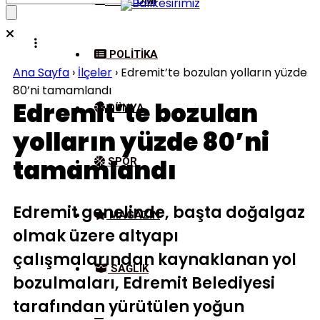
EKONOMI
POLITIKA
Ana Sayfa
›
İlçeler
›
Edremit’te bozulan yolların yüzde
80’ni tamamlandı
Edremit’te bozulan
DÜNYA
yolların yüzde 80’ni
tamamlandı
SPOR
Edremit genelinde, başta doğalgaz
MAGAZIN
olmak üzere altyapı
çalışmalarından kaynaklanan yol
SAĞLIK
bozulmaları, Edremit Belediyesi
tarafından yürütülen yoğun