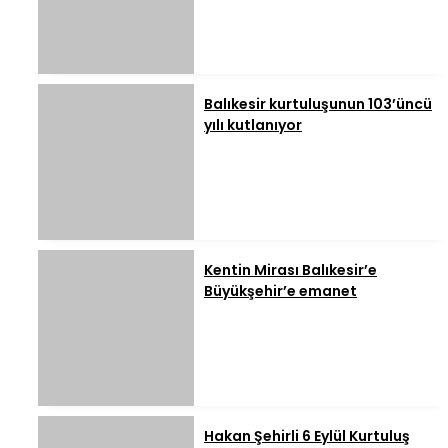
Balıkesir kurtuluşunun 103’üncü
yılı kutlanıyor
Kentin Mirası Balıkesir’e
Büyükşehir’e emanet
Hakan Şehirli 6 Eylül Kurtuluş