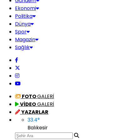
Gündem
Ekonomi
Politika
Dünya
Spor
Magazin
Sağlık
FOTO
GALERİ
VİDEO
GALERİ
YAZARLAR
33.4
°
Balıkesir