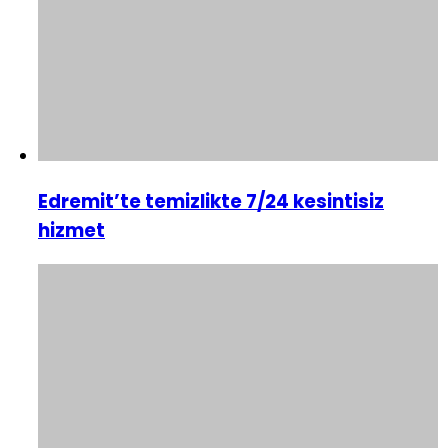
Edremit’te temizlikte 7/24 kesintisiz
hizmet