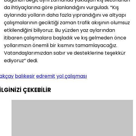
da ihtiyaçlarına göre planlandığını vurguladı. “Kış
aylarında yolların daha fazla yıprandığını ve altyapı
çalışmalarının geciktiği zaman trafik akışının olumsuz
etkilendiğini biliyoruz. Bu yüzden yaz aylarından
itibaren çalışmalara başladık ve kış gelmeden önce
yollarımızın önemli bir kısmını tamamlayacağız.
Vatandaşlarımızdan sabır ve desteklerine teşekkür
ediyoruz” dedi.
akçay
balıkesir
edremit
yol çalışması
İLGİNİZİ
ÇEKEBİLİR