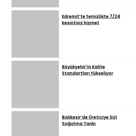
Edremit’te temizlikte 7/24
kesintisiz hizmet
Büyükşehir’in Kalite
Standartları Yükseliyor
Balıkesir’de Üreticiye Süt
Soğutma Tankı