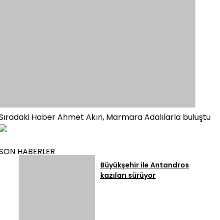
Sıradaki Haber
Ahmet Akın, Marmara Adalılarla buluştu
SON HABERLER
Büyükşehir ile Antandros
kazıları sürüyor