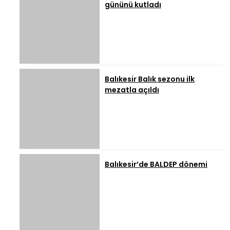
gününü kutladı
Balıkesir Balık sezonu ilk
mezatla açıldı
Balıkesir’de BALDEP dönemi