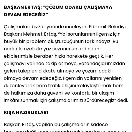
BAŞKAN ERTAŞ: “ÇÖZÜM ODAKLI ÇALIŞMAYA
DEVAM EDECEĞİZ”
Çalışmaları bizzat yerinde inceleyen Edremit Belediye
Başkanı Mehmet Ertaş, “Yol sorunlarının ilçemiz için
büyük bir problem oluşturduğunun farkındayız. Bu
nedenle özellikle yaz sezonunun ardından
ekiplerimizle beraber hızla harekete geçtik. Her
çalışmayı yerinde takip etmeye, vatandaşlarımızdan
gelen talepleri dikkate almaya ve çözüm odaklı
olmaya devam edeceğiz. İlçemizin yollarını yeniden
düzenleyerek hem trafik akışını kolaylaştırmak hem
de halkımıza daha güvenli ve konforlu bir ulaşım
imkânı sunmak için çalışmalarımızı sürdüreceğiz” dedi.
KIŞA HAZIRLIKLARI
Başkan Ertaş, yapılan bu çalışmaların sadece
bugünün değil, aynı zamanda yaklaşan kış sezonunun