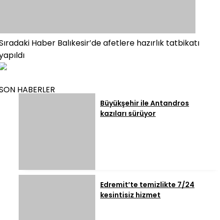
Sıradaki Haber
Balıkesir’de afetlere hazırlık tatbikatı
yapıldı
SON HABERLER
Büyükşehir ile Antandros
kazıları sürüyor
Edremit’te temizlikte 7/24
kesintisiz hizmet