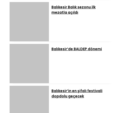
Balıkesir Balık sezonu ilk
mezatla açıldı
Balıkesir’de BALDEP dönemi
Balıkesir’in en şifalı festivali
dopdolu geçecek