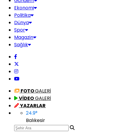
Gündem
Ekonomi
Politika
Dünya
Spor
Magazin
Sağlık
FOTO
GALERİ
VİDEO
GALERİ
YAZARLAR
24.9
°
Balıkesir