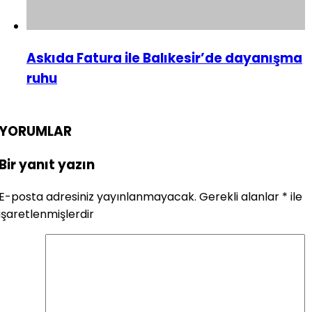
Askıda Fatura ile Balıkesir’de dayanışma
ruhu
YORUMLAR
Bir yanıt yazın
E-posta adresiniz yayınlanmayacak.
Gerekli alanlar
*
ile
işaretlenmişlerdir