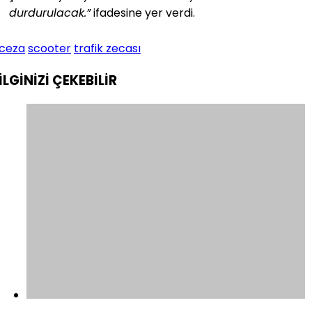
durdurulacak.”
ifadesine yer verdi.
ceza
scooter
trafik zecası
İLGİNİZİ
ÇEKEBİLİR