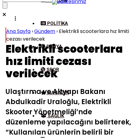
EKONOMI
POLITIKA
Ana Sayfa
›
Gündem
›
Elektrikli scooterlara hız limiti
cezası verilecek
Elektrikli scooterlara
DÜNYA
hız limiti cezası
verilecek
SPOR
Ulaştırma ve Altyapı Bakanı
MAGAZIN
Abdulkadir Uraloğlu, Elektrikli
Skooter Yönetmeliği’nde
SAĞLIK
düzenleme yapılacağını belirterek,
“Kullanılan ürünlerin belirli bir