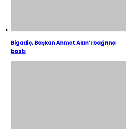
Bigadiç, Başkan Ahmet Akın’ı bağrına
bastı