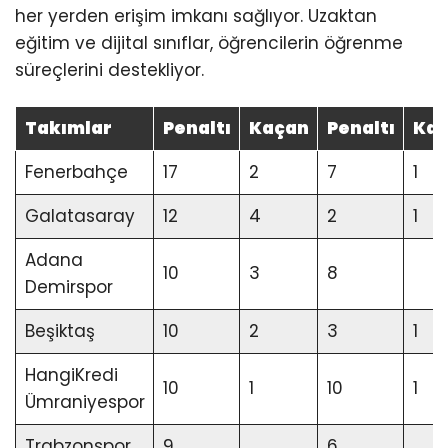
her yerden erişim imkanı sağlıyor. Uzaktan
eğitim ve dijital sınıflar, öğrencilerin öğrenme
süreçlerini destekliyor.
Takımlar
Penaltı
Kaçan
Penaltı
Ka
Fenerbahçe
17
2
7
1
Galatasaray
12
4
2
1
Adana
10
3
8
Demirspor
Beşiktaş
10
2
3
1
HangiKredi
10
1
10
1
Ümraniyespor
Trabzonspor
9
6