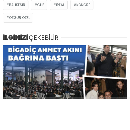
BALIKESIR
CHP
IPTAL
KONGRE
ÖZGÜR ÖZEL
İLGİNİZİ
ÇEKEBİLİR
Bigadiç, Başkan Ahmet Akın’ı bağrına bastı