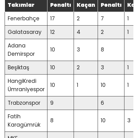
Takımlar
Penaltı
Kaçan
Penaltı
Ka
Fenerbahçe
17
2
7
1
Galatasaray
12
4
2
1
Adana
10
3
8
Demirspor
Beşiktaş
10
2
3
1
HangiKredi
10
1
10
1
Ümraniyespor
Trabzonspor
9
6
Fatih
8
10
3
Karagümrük