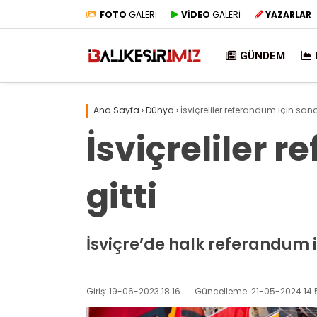
FOTO
GALERİ
VİDEO
GALERİ
YAZARLAR
GÜNDEM
Ana Sayfa
›
Dünya
›
İsviçreliler referandum için sand
İsviçreliler 
gitti
İsviçre’de halk referandum i
Giriş: 19-06-2023 18:16
Güncelleme: 21-05-2024 14: