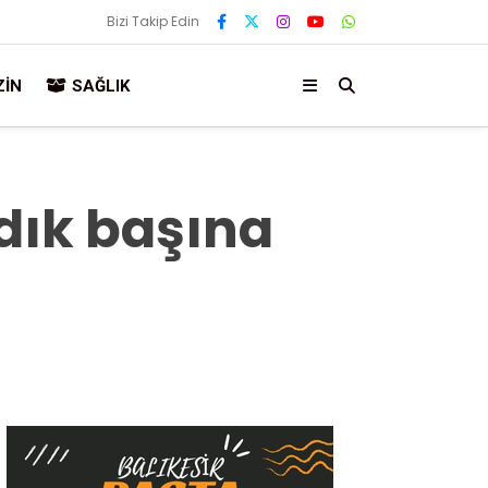
Bizi Takip Edin
IN
SAĞLIK
ndık başına