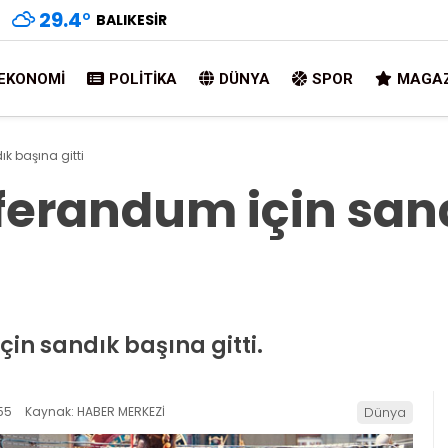
29.4
°
BALIKESIR
EKONOMI
POLITIKA
DÜNYA
SPOR
MAGAZ
ık başına gitti
referandum için sa
çin sandık başına gitti.
55
Kaynak: HABER MERKEZİ
Dünya