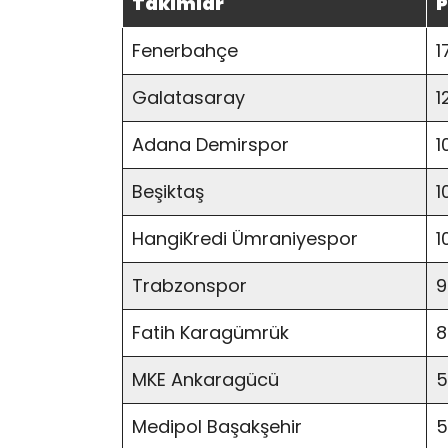
Takımlar
P
Fenerbahçe
1
Galatasaray
1
Adana Demirspor
1
Beşiktaş
1
HangiKredi Ümraniyespor
1
Trabzonspor
9
Fatih Karagümrük
8
MKE Ankaragücü
5
Medipol Başakşehir
5