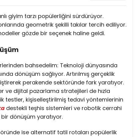
lı giyim tarzı popülerliğini sürdürüyor.
larında geometrik şekilli takılar tercih ediliyor.
odeller gözde bir seçenek haline geldi.
önüşüm
rlerinden bahsedelim: Teknoloji dünyasında
nda dönüşüm sağlıyor. Artırılmış gerçeklik
iştirerek perakende sektöründe fark yaratıyor.
 ve dijital pazarlama stratejileri de hızla
k testler, kişiselleştirilmiş tedavi yöntemlerinin
ka
destekli teşhis sistemleri ve robotik cerrahi
k bir dönüşüm yaratıyor.
ünde ise alternatif tatil rotaları popülerlik