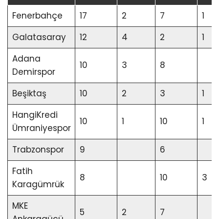
Fenerbahçe
17
2
7
1
Galatasaray
12
4
2
1
Adana
10
3
8
Demirspor
Beşiktaş
10
2
3
1
HangiKredi
10
1
10
1
Ümraniyespor
Trabzonspor
9
6
Fatih
8
10
3
Karagümrük
MKE
5
2
7