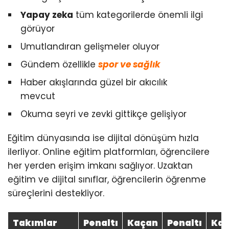
Yapay zeka
tüm kategorilerde önemli ilgi
görüyor
Umutlandıran gelişmeler oluyor
Gündem özellikle
spor ve sağlık
Haber akışlarında güzel bir akıcılık
mevcut
Okuma seyri ve zevki gittikçe gelişiyor
Eğitim dünyasında ise dijital dönüşüm hızla
ilerliyor. Online eğitim platformları, öğrencilere
her yerden erişim imkanı sağlıyor. Uzaktan
eğitim ve dijital sınıflar, öğrencilerin öğrenme
süreçlerini destekliyor.
Takımlar
Penaltı
Kaçan
Penaltı
Ka