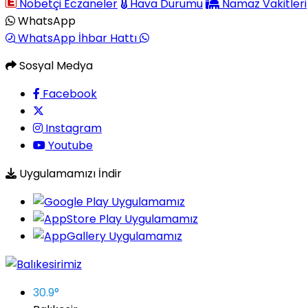
Nöbetçi Eczaneler
Hava Durumu
Namaz Vakitleri
WhatsApp
WhatsApp İhbar Hattı
Sosyal Medya
Facebook
Instagram
Youtube
Uygulamamızı İndir
30.9
°