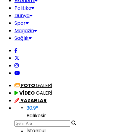
Ekonomi
Politika
Dünya
Spor
Magazin
Sağlık
FOTO
GALERİ
VİDEO
GALERİ
YAZARLAR
30.9
°
Balıkesir
İstanbul