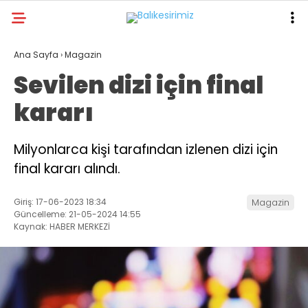
26.9
°
BALIKESIR
Ana Sayfa
›
Magazin
GALERİ
VİDEO
YAZARLAR
Sevilen dizi için final
kararı
GÜNDEM
EKONOMI
Milyonlarca kişi tarafından izlenen dizi için
final kararı alındı.
POLITIKA
DÜNYA
Giriş: 17-06-2023 18:34
Magazin
Güncelleme: 21-05-2024 14:55
SPOR
Kaynak: HABER MERKEZİ
MAGAZIN
SAĞLIK