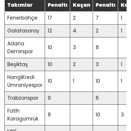
Takımlar
Penaltı
Kaçan
Penaltı
Ka
Fenerbahçe
17
2
7
1
Galatasaray
12
4
2
1
Adana
10
3
8
Demirspor
Beşiktaş
10
2
3
1
HangiKredi
10
1
10
1
Ümraniyespor
Trabzonspor
9
6
Fatih
8
10
3
Karagümrük