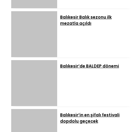
Balıkesir Balık sezonu ilk
mezatla açıldı
Balıkesir’de BALDEP dönemi
Balıkesir’in en şifalı festivali
dopdolu geçecek