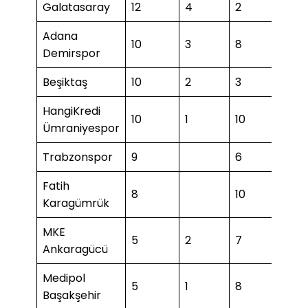
Galatasaray
12
4
2
1
Adana
10
3
8
Demirspor
Beşiktaş
10
2
3
1
HangiKredi
10
1
10
1
Ümraniyespor
Trabzonspor
9
6
Fatih
8
10
3
Karagümrük
MKE
5
2
7
Ankaragücü
Medipol
5
1
8
2
Başakşehir