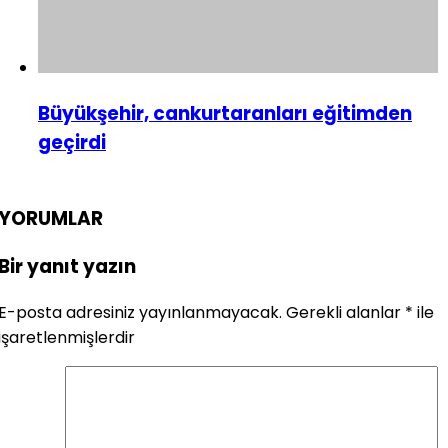
Büyükşehir, cankurtaranları eğitimden
geçirdi
YORUMLAR
Bir yanıt yazın
E-posta adresiniz yayınlanmayacak.
Gerekli alanlar
*
ile
işaretlenmişlerdir