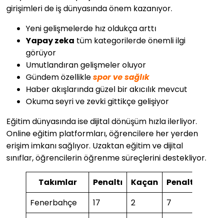
girişimleri de iş dünyasında önem kazanıyor.
Yeni gelişmelerde hız oldukça arttı
Yapay zeka
tüm kategorilerde önemli ilgi
görüyor
Umutlandıran gelişmeler oluyor
Gündem özellikle
spor ve sağlık
Haber akışlarında güzel bir akıcılık mevcut
Okuma seyri ve zevki gittikçe gelişiyor
Eğitim dünyasında ise dijital dönüşüm hızla ilerliyor.
Online eğitim platformları, öğrencilere her yerden
erişim imkanı sağlıyor. Uzaktan eğitim ve dijital
sınıflar, öğrencilerin öğrenme süreçlerini destekliyor.
Takımlar
Penaltı
Kaçan
Penaltı
Ka
Fenerbahçe
17
2
7
1