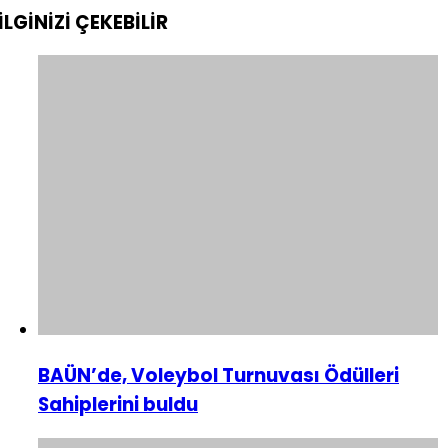
İLGİNİZİ
ÇEKEBİLİR
BAÜN’de, Voleybol Turnuvası Ödülleri
Sahiplerini buldu