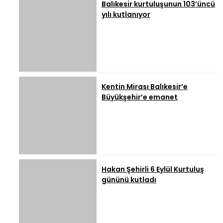
Balıkesir kurtuluşunun 103’üncü
yılı kutlanıyor
Kentin Mirası Balıkesir’e
Büyükşehir’e emanet
Hakan Şehirli 6 Eylül Kurtuluş
gününü kutladı