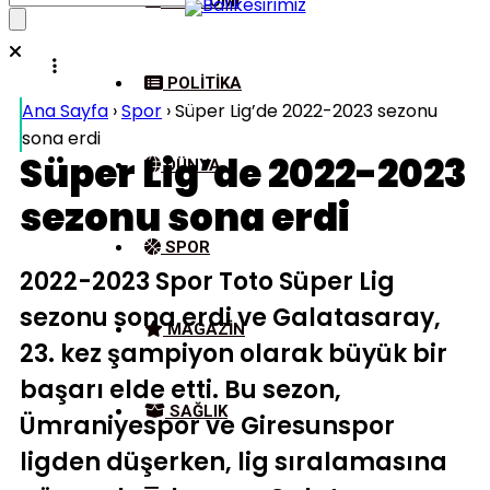
EKONOMI
POLITIKA
Ana Sayfa
›
Spor
›
Süper Lig’de 2022-2023 sezonu
sona erdi
Süper Lig’de 2022-2023
DÜNYA
sezonu sona erdi
SPOR
2022-2023 Spor Toto Süper Lig
sezonu sona erdi ve Galatasaray,
MAGAZIN
23. kez şampiyon olarak büyük bir
başarı elde etti. Bu sezon,
SAĞLIK
Ümraniyespor ve Giresunspor
ligden düşerken, lig sıralamasına