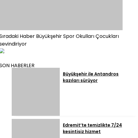
Sıradaki Haber
Büyükşehir Spor Okulları Çocukları
sevindiriyor
SON HABERLER
Büyükşehir ile Antandros
kazıları sürüyor
Edremit’te temizlikte 7/24
kesintisiz hizmet