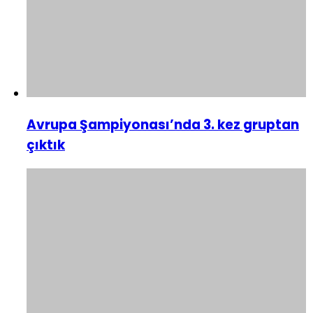
Avrupa Şampiyonası’nda 3. kez gruptan
çıktık