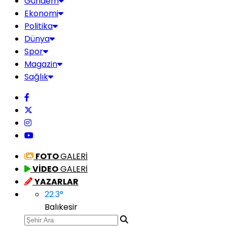
Gündem
Ekonomi
Politika
Dünya
Spor
Magazin
Sağlık
FOTO
GALERİ
VİDEO
GALERİ
YAZARLAR
22.3
°
Balıkesir