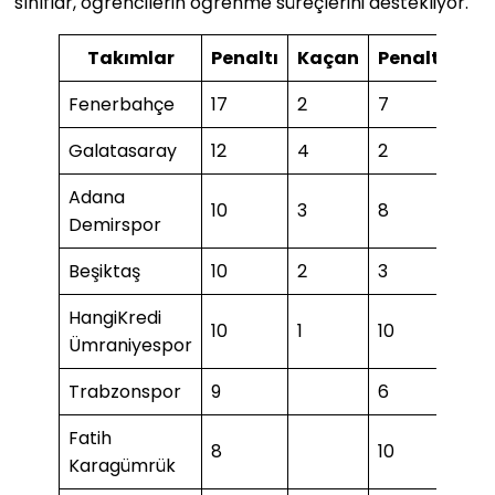
sınıflar, öğrencilerin öğrenme süreçlerini destekliyor.
Takımlar
Penaltı
Kaçan
Penaltı
Ka
Fenerbahçe
17
2
7
1
Galatasaray
12
4
2
1
Adana
10
3
8
Demirspor
Beşiktaş
10
2
3
1
HangiKredi
10
1
10
1
Ümraniyespor
Trabzonspor
9
6
Fatih
8
10
3
Karagümrük