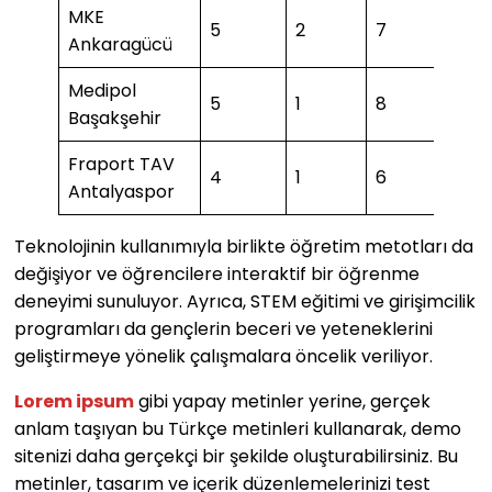
MKE
5
2
7
Ankaragücü
Medipol
5
1
8
2
Başakşehir
Fraport TAV
4
1
6
2
Antalyaspor
Teknolojinin kullanımıyla birlikte öğretim metotları da
değişiyor ve öğrencilere interaktif bir öğrenme
deneyimi sunuluyor. Ayrıca, STEM eğitimi ve girişimcilik
programları da gençlerin beceri ve yeteneklerini
geliştirmeye yönelik çalışmalara öncelik veriliyor.
Lorem ipsum
gibi yapay metinler yerine, gerçek
anlam taşıyan bu Türkçe metinleri kullanarak, demo
sitenizi daha gerçekçi bir şekilde oluşturabilirsiniz. Bu
metinler, tasarım ve içerik düzenlemelerinizi test