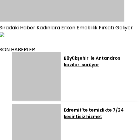
Sıradaki Haber
Kadınlara Erken Emeklilik Fırsatı Geliyor
SON HABERLER
Büyükşehir ile Antandros
kazıları sürüyor
Edremit’te temizlikte 7/24
kesintisiz hizmet