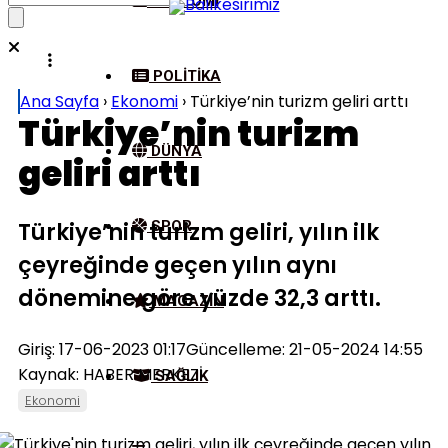
EKONOMI
POLITIKA
Ana Sayfa
›
Ekonomi
›
Türkiye’nin turizm geliri arttı
Türkiye’nin turizm
DÜNYA
geliri arttı
Türkiye’nin turizm geliri, yılın ilk
SPOR
çeyreğinde geçen yılın aynı
dönemine göre yüzde 32,3 arttı.
MAGAZIN
Giriş: 17-06-2023 01:17
Güncelleme: 21-05-2024 14:55
Kaynak: HABER MERKEZİ
SAĞLIK
Ekonomi