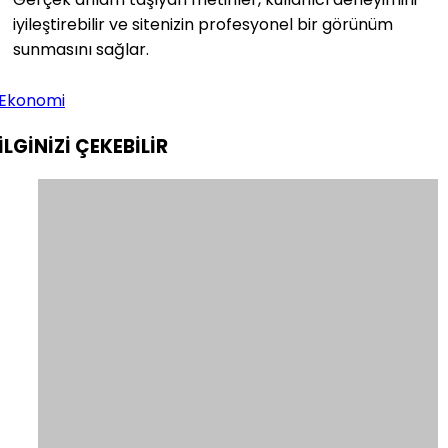
iyileştirebilir ve sitenizin profesyonel bir görünüm
sunmasını sağlar.
Ekonomi
İLGİNİZİ
ÇEKEBİLİR