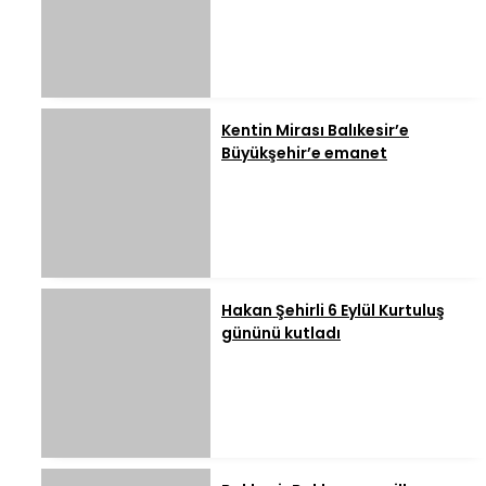
Kentin Mirası Balıkesir’e
Büyükşehir’e emanet
Hakan Şehirli 6 Eylül Kurtuluş
gününü kutladı