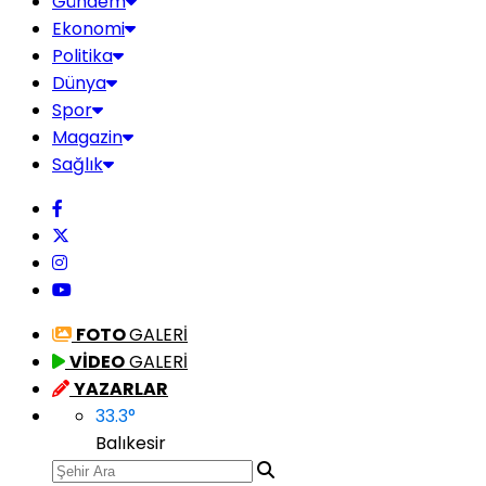
Gündem
Ekonomi
Politika
Dünya
Spor
Magazin
Sağlık
FOTO
GALERİ
VİDEO
GALERİ
YAZARLAR
33.3
°
Balıkesir