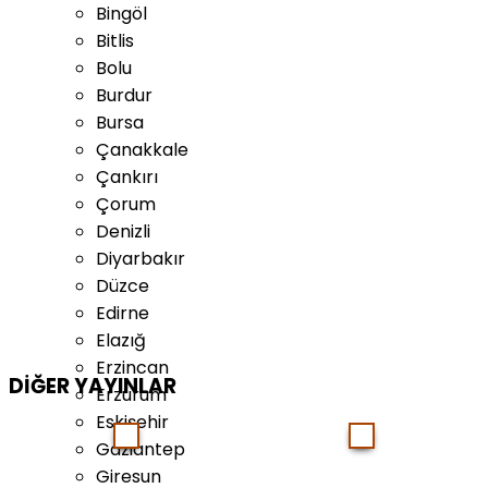
Bingöl
Bitlis
Bolu
Burdur
Bursa
Çanakkale
Çankırı
Çorum
Denizli
Diyarbakır
Düzce
Edirne
Elazığ
Erzincan
DİĞER YAYINLAR
Erzurum
Eskişehir
Gaziantep
Giresun