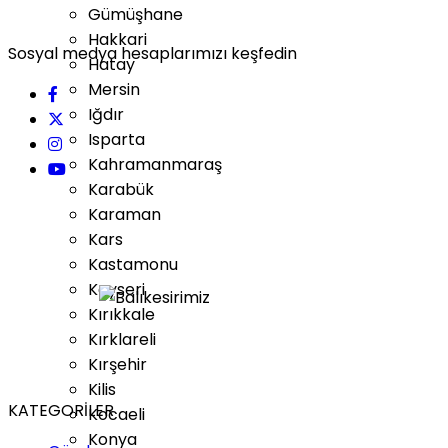
Gümüşhane
Hakkari
Sosyal medya hesaplarımızı keşfedin
Hatay
Mersin
Iğdır
Isparta
Kahramanmaraş
Karabük
Karaman
Kars
Kastamonu
Kayseri
Kırıkkale
Kırklareli
Kırşehir
Kilis
KATEGORİLER
Kocaeli
Konya