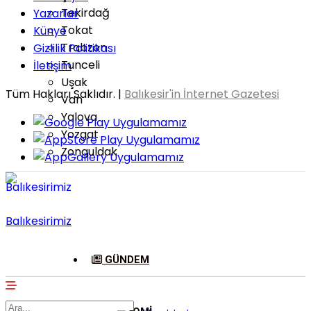
Tekirdağ
Yazarlar
Tokat
Künye
Trabzon
Gizlilik Politikası
Tunceli
İletişim
Uşak
Tüm Hakları Saklıdır. |
Balıkesir'in İnternet Gazetesi
Van
Yalova
Yozgat
Zonguldak
Balıkesirimiz
GÜNDEM