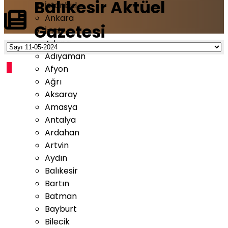
Balıkesir Aktüel
İstanbul
Ankara
Gazetesi
İzmir
Adana
Adıyaman
Afyon
Ağrı
Aksaray
Amasya
Antalya
Ardahan
Artvin
Aydın
Balıkesir
Bartın
Batman
Bayburt
Bilecik